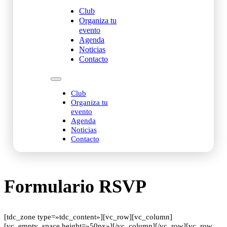
Club
Organiza tu
evento
Agenda
Noticias
Contacto
Club
Organiza tu
evento
Agenda
Noticias
Contacto
Formulario RSVP
[tdc_zone type=»tdc_content»][vc_row][vc_column]
[vc_empty_space height=»50px»][/vc_column][/vc_row][vc_row