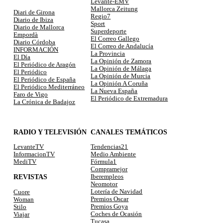
Levante-EMV
Mallorca Zeitung
Diari de Girona
Regio7
Diario de Ibiza
Sport
Diario de Mallorca
Superdeporte
Empordà
El Correo Gallego
Diario Córdoba
El Correo de Andalucía
INFORMACIÓN
La Provincia
El Día
La Opinión de Zamora
El Periódico de Aragón
La Opinión de Málaga
El Periódico
La Opinión de Murcia
El Periódico de España
La Opinión A Coruña
El Periódico Mediterráneo
La Nueva España
Faro de Vigo
El Periódico de Extremadura
La Crónica de Badajoz
RADIO Y TELEVISIÓN
CANALES TEMÁTICOS
LevanteTV
Tendencias21
InformacionTV
Medio Ambiente
MediTV
Fórmula1
Compramejor
REVISTAS
Iberempleos
Neomotor
Lotería de Navidad
Cuore
Premios Oscar
Woman
Premios Goya
Stilo
Coches de Ocasión
Viajar
Tucasa