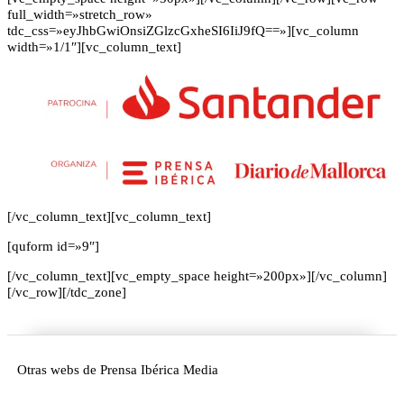
full_width=»stretch_row»
tdc_css=»eyJhbGwiOnsiZGlzcGxheSI6IiJ9fQ==»][vc_column
width=»1/1″][vc_column_text]
[/vc_column_text][vc_column_text]
[quform id=»9″]
[/vc_column_text][vc_empty_space height=»200px»][/vc_column]
[/vc_row][/tdc_zone]
Otras webs de Prensa Ibérica Media