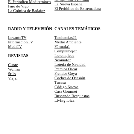
El Periódico Mediterráneo
La Nueva España
Faro de Vigo
El Periódico de Extremadura
La Crónica de Badajoz
RADIO Y TELEVISIÓN
CANALES TEMÁTICOS
LevanteTV
Tendencias21
InformacionTV
Medio Ambiente
MediTV
Fórmula1
Compramejor
REVISTAS
Iberempleos
Neomotor
Lotería de Navidad
Cuore
Premios Oscar
Woman
Premios Goya
Stilo
Coches de Ocasión
Viajar
Tucasa
Código Nuevo
Casa Gourmet
Buscando Respuestas
Living Ibiza