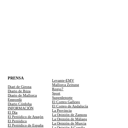
PRENSA
Levante-EMV
Mallorca Zeitung
Diari de Girona
Regio7
Diario de Ibiza
Sport
Diario de Mallorca
Superdeporte
Empordà
El Correo Gallego
Diario Córdoba
El Correo de Andalucía
INFORMACIÓN
La Provincia
El Día
La Opinión de Zamora
El Periódico de Aragón
La Opinión de Málaga
El Periódico
La Opinión de Murcia
El Periódico de España
La Opinión A Coruña