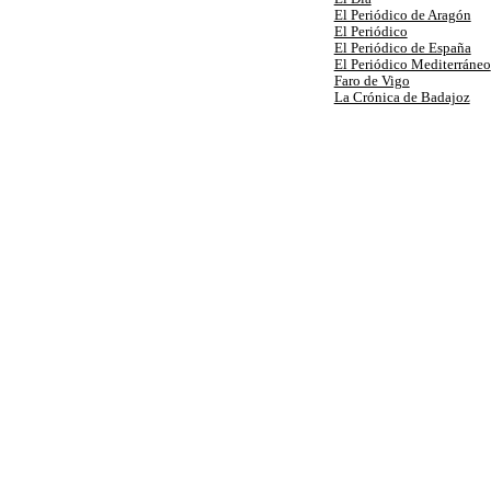
El Periódico de Aragón
El Periódico
El Periódico de España
El Periódico Mediterráneo
Faro de Vigo
La Crónica de Badajoz