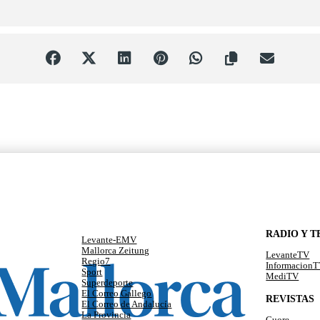
RADIO Y T
Levante-EMV
Mallorca Zeitung
LevanteTV
Regio7
Informacion
Sport
MediTV
Superdeporte
El Correo Gallego
REVISTAS
El Correo de Andalucía
La Provincia