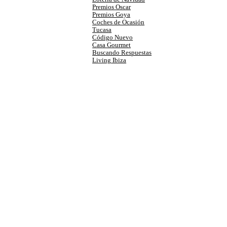
Premios Oscar
Premios Goya
Coches de Ocasión
Tucasa
Código Nuevo
Casa Gourmet
Buscando Respuestas
Living Ibiza