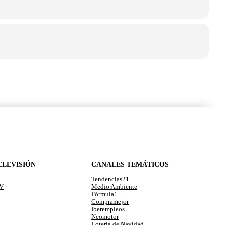
ELEVISIÓN
CANALES TEMÁTICOS
Tendencias21
TV
Medio Ambiente
Fórmula1
Compramejor
Iberempleos
Neomotor
Lotería de Navidad