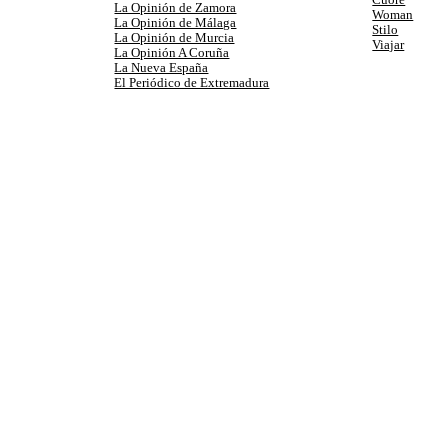
Cuore
La Opinión de Zamora
Woman
La Opinión de Málaga
Stilo
La Opinión de Murcia
Viajar
La Opinión A Coruña
La Nueva España
El Periódico de Extremadura