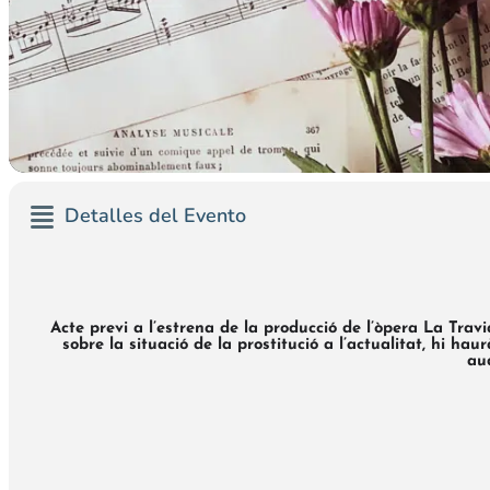
Detalles del Evento
Acte previ a l’estrena de la producció de l’òpera La Trav
sobre la situació de la prostitució a l’actualitat, hi ha
aud