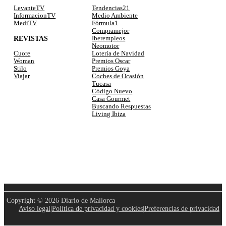
LevanteTV
Tendencias21
InformacionTV
Medio Ambiente
MediTV
Fórmula1
Compramejor
REVISTAS
Iberempleos
Neomotor
Lotería de Navidad
Cuore
Premios Oscar
Woman
Premios Goya
Stilo
Coches de Ocasión
Viajar
Tucasa
Código Nuevo
Casa Gourmet
Buscando Respuestas
Living Ibiza
Copyright © 2026 Diario de Mallorca
Aviso legal
|
Política de privacidad y cookies
|
Preferencias de privacidad