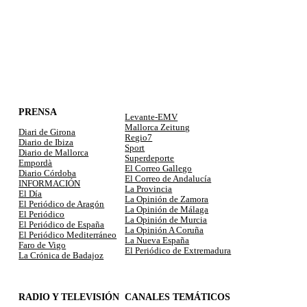
PRENSA
Levante-EMV
Mallorca Zeitung
Diari de Girona
Regio7
Diario de Ibiza
Sport
Diario de Mallorca
Superdeporte
Empordà
El Correo Gallego
Diario Córdoba
El Correo de Andalucía
INFORMACIÓN
La Provincia
El Día
La Opinión de Zamora
El Periódico de Aragón
La Opinión de Málaga
El Periódico
La Opinión de Murcia
El Periódico de España
La Opinión A Coruña
El Periódico Mediterráneo
La Nueva España
Faro de Vigo
El Periódico de Extremadura
La Crónica de Badajoz
RADIO Y TELEVISIÓN
CANALES TEMÁTICOS