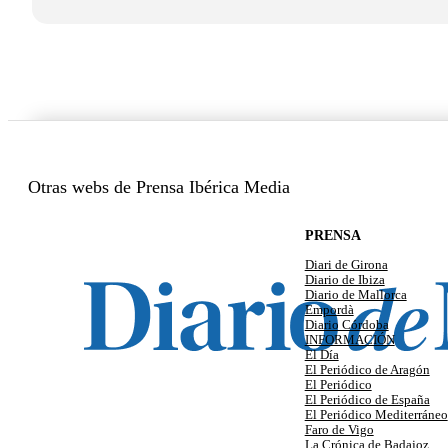
Otras webs de Prensa Ibérica Media
PRENSA
Diari de Girona
Diario de Ibiza
Diario de Mallorca
Empordà
Diario Córdoba
INFORMACIÓN
El Día
El Periódico de Aragón
El Periódico
El Periódico de España
El Periódico Mediterráneo
Faro de Vigo
La Crónica de Badajoz