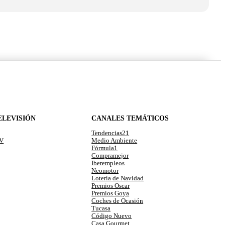
ELEVISIÓN
CANALES TEMÁTICOS
Tendencias21
TV
Medio Ambiente
Fórmula1
Compramejor
Iberempleos
Neomotor
Lotería de Navidad
Premios Oscar
Premios Goya
Coches de Ocasión
Tucasa
Código Nuevo
Casa Gourmet