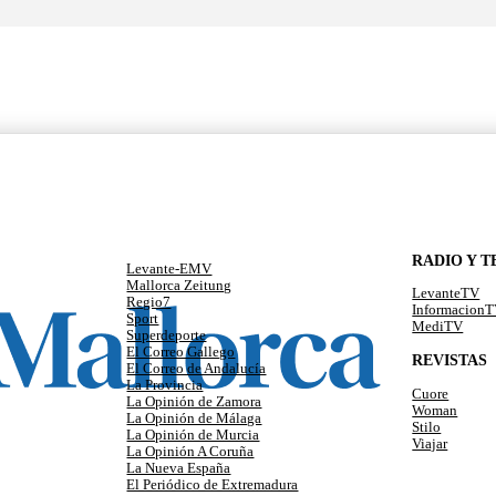
RADIO Y T
Levante-EMV
Mallorca Zeitung
LevanteTV
Regio7
Informacion
Sport
MediTV
Superdeporte
El Correo Gallego
REVISTAS
El Correo de Andalucía
La Provincia
Cuore
La Opinión de Zamora
Woman
La Opinión de Málaga
Stilo
La Opinión de Murcia
Viajar
La Opinión A Coruña
La Nueva España
El Periódico de Extremadura