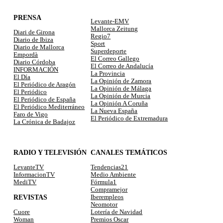
PRENSA
Levante-EMV
Mallorca Zeitung
Diari de Girona
Regio7
Diario de Ibiza
Sport
Diario de Mallorca
Superdeporte
Empordà
El Correo Gallego
Diario Córdoba
El Correo de Andalucía
INFORMACIÓN
La Provincia
El Día
La Opinión de Zamora
El Periódico de Aragón
La Opinión de Málaga
El Periódico
La Opinión de Murcia
El Periódico de España
La Opinión A Coruña
El Periódico Mediterráneo
La Nueva España
Faro de Vigo
El Periódico de Extremadura
La Crónica de Badajoz
RADIO Y TELEVISIÓN
CANALES TEMÁTICOS
LevanteTV
Tendencias21
InformacionTV
Medio Ambiente
MediTV
Fórmula1
Compramejor
REVISTAS
Iberempleos
Neomotor
Lotería de Navidad
Cuore
Premios Oscar
Woman