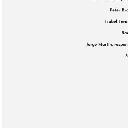
Peter Br
Isabel Teru
Bar
Jorge Martín
, respo
M