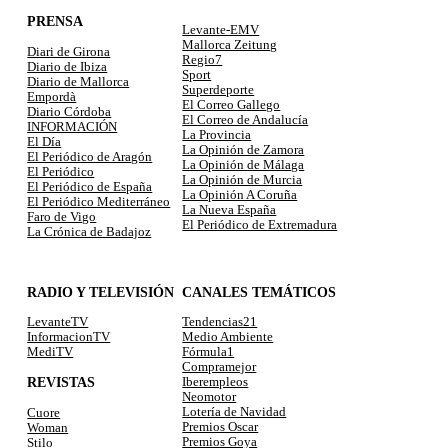
PRENSA
Levante-EMV
Mallorca Zeitung
Diari de Girona
Regio7
Diario de Ibiza
Sport
Diario de Mallorca
Superdeporte
Empordà
El Correo Gallego
Diario Córdoba
El Correo de Andalucía
INFORMACIÓN
La Provincia
El Día
La Opinión de Zamora
El Periódico de Aragón
La Opinión de Málaga
El Periódico
La Opinión de Murcia
El Periódico de España
La Opinión A Coruña
El Periódico Mediterráneo
La Nueva España
Faro de Vigo
El Periódico de Extremadura
La Crónica de Badajoz
RADIO Y TELEVISIÓN
CANALES TEMÁTICOS
LevanteTV
Tendencias21
InformacionTV
Medio Ambiente
MediTV
Fórmula1
Compramejor
REVISTAS
Iberempleos
Neomotor
Lotería de Navidad
Cuore
Premios Oscar
Woman
Premios Goya
Stilo