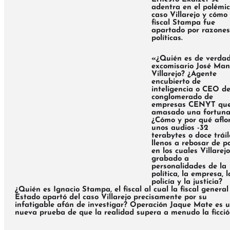
adentra en el polémi
caso Villarejo
y cómo 
fiscal Stampa fue
apartado por razones
políticas.
«¿Quién es de verdad
excomisario José Man
Villarejo? ¿Agente
encubierto de
inteligencia o CEO de
conglomerado de
empresas CENYT qu
amasado una fortuna
¿Cómo y por qué aflo
unos audios -32
terabytes o doce tráil
llenos a rebosar de p
en los cuales Villarej
grabado a
personalidades de la
política, la empresa, l
policía y la justicia?
¿Quién es Ignacio Stampa, el fiscal al cual la fiscal general
Estado apartó del caso Villarejo precisamente por su
infatigable afán de investigar?
Operación Jaque Mate
es 
nueva prueba de que la realidad supera a menudo la ficci