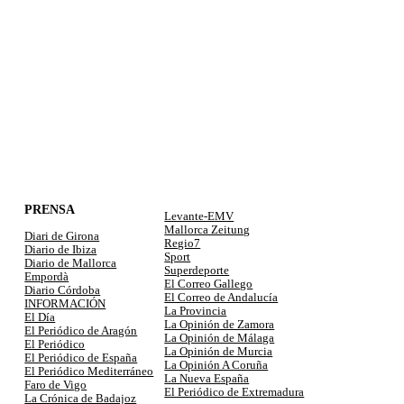
PRENSA
Levante-EMV
Mallorca Zeitung
Diari de Girona
Regio7
Diario de Ibiza
Sport
Diario de Mallorca
Superdeporte
Empordà
El Correo Gallego
Diario Córdoba
El Correo de Andalucía
INFORMACIÓN
La Provincia
El Día
La Opinión de Zamora
El Periódico de Aragón
La Opinión de Málaga
El Periódico
La Opinión de Murcia
El Periódico de España
La Opinión A Coruña
El Periódico Mediterráneo
La Nueva España
Faro de Vigo
El Periódico de Extremadura
La Crónica de Badajoz