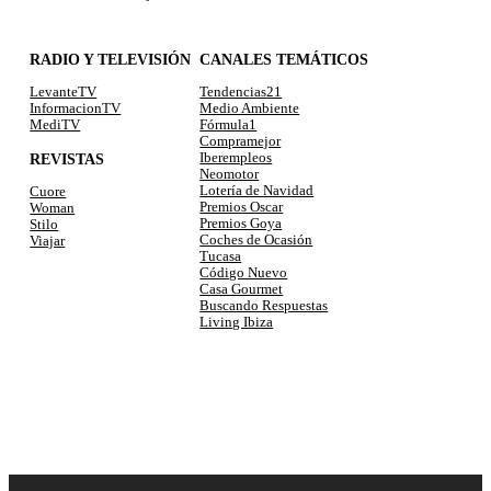
RADIO Y TELEVISIÓN
CANALES TEMÁTICOS
LevanteTV
Tendencias21
InformacionTV
Medio Ambiente
MediTV
Fórmula1
Compramejor
REVISTAS
Iberempleos
Neomotor
Lotería de Navidad
Cuore
Premios Oscar
Woman
Premios Goya
Stilo
Coches de Ocasión
Viajar
Tucasa
Código Nuevo
Casa Gourmet
Buscando Respuestas
Living Ibiza