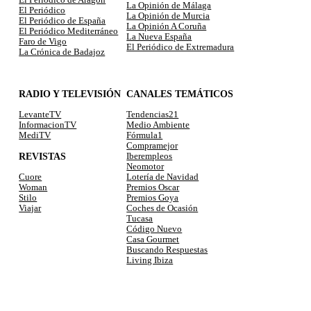
La Opinión de Málaga
El Periódico
La Opinión de Murcia
El Periódico de España
La Opinión A Coruña
El Periódico Mediterráneo
La Nueva España
Faro de Vigo
El Periódico de Extremadura
La Crónica de Badajoz
RADIO Y TELEVISIÓN
CANALES TEMÁTICOS
LevanteTV
Tendencias21
InformacionTV
Medio Ambiente
MediTV
Fórmula1
Compramejor
REVISTAS
Iberempleos
Neomotor
Lotería de Navidad
Cuore
Premios Oscar
Woman
Premios Goya
Stilo
Coches de Ocasión
Viajar
Tucasa
Código Nuevo
Casa Gourmet
Buscando Respuestas
Living Ibiza