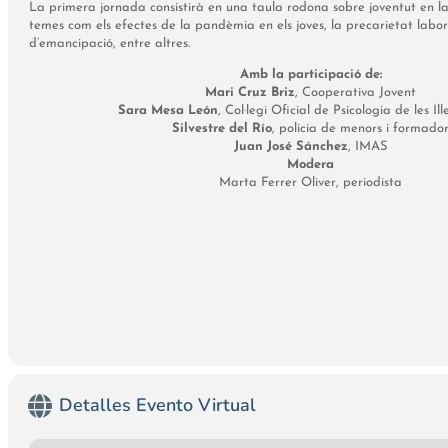
La primera jornada consistirà en una taula rodona sobre joventut en l
temes com els efectes de la pandèmia en els joves, la precarietat laboral
d’emancipació, entre altres.
Amb la participació de:
Mari Cruz Briz
, Cooperativa Jovent
Sara Mesa León
, Col·legi Oficial de Psicologia de les Il
Silvestre del Río
, policia de menors i formado
Juan José Sánchez
, IMAS
Modera
Marta Ferrer Oliver, periodista
Detalles Evento Virtual