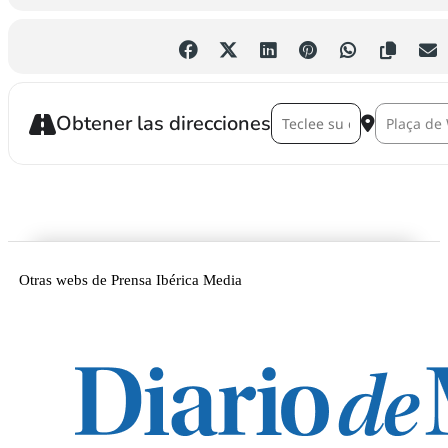
Address - Taula Rodona Sobre
Destination
Obtener las direcciones
Otras webs de Prensa Ibérica Media