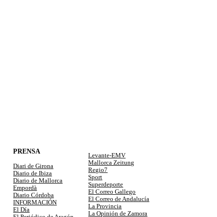
PRENSA
Levante-EMV
Mallorca Zeitung
Diari de Girona
Regio7
Diario de Ibiza
Sport
Diario de Mallorca
Superdeporte
Empordà
El Correo Gallego
Diario Córdoba
El Correo de Andalucía
INFORMACIÓN
La Provincia
El Día
La Opinión de Zamora
El Periódico de Aragón