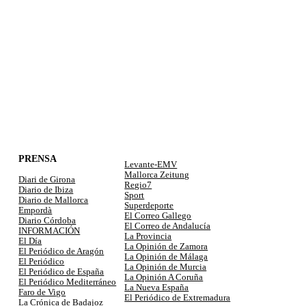
PRENSA
Levante-EMV
Mallorca Zeitung
Diari de Girona
Regio7
Diario de Ibiza
Sport
Diario de Mallorca
Superdeporte
Empordà
El Correo Gallego
Diario Córdoba
El Correo de Andalucía
INFORMACIÓN
La Provincia
El Día
La Opinión de Zamora
El Periódico de Aragón
La Opinión de Málaga
El Periódico
La Opinión de Murcia
El Periódico de España
La Opinión A Coruña
El Periódico Mediterráneo
La Nueva España
Faro de Vigo
El Periódico de Extremadura
La Crónica de Badajoz