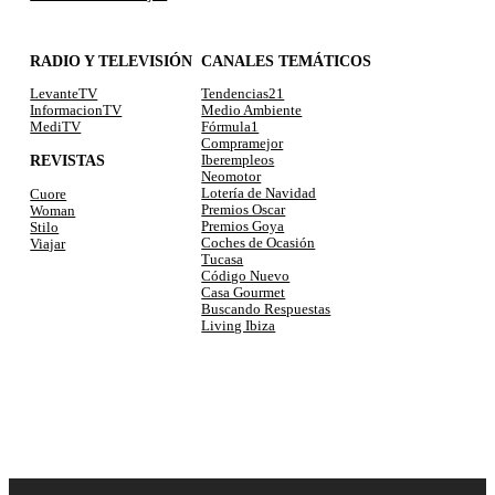
RADIO Y TELEVISIÓN
CANALES TEMÁTICOS
LevanteTV
Tendencias21
InformacionTV
Medio Ambiente
MediTV
Fórmula1
Compramejor
REVISTAS
Iberempleos
Neomotor
Lotería de Navidad
Cuore
Premios Oscar
Woman
Premios Goya
Stilo
Coches de Ocasión
Viajar
Tucasa
Código Nuevo
Casa Gourmet
Buscando Respuestas
Living Ibiza